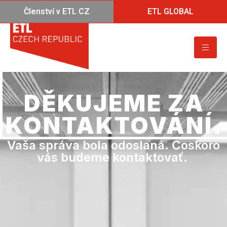
Členství v ETL CZ
ETL GLOBAL
DĚKUJEME ZA
KONTAKTOVÁNÍ.
Vaša správa bola odoslaná. Čoskoro
vás budeme kontaktovať.