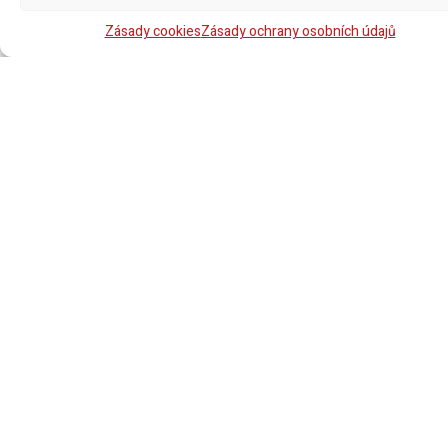
Zásady cookies
Zásady ochrany osobních údajů
Partneři
Daňové
Digitalizace
O nás
poradenství
Kariéra v
Transferové
Ochrana
Účetnictví
ETL
oceňování
osobních
GLOBAL
údajů
Czech
Republic
Mzdy
Transakční
a personalistika
poradenství
Kontakt
Staňte se
členem
Audit
Právní
ETL
služby
GLOBAL
Czech
Outsourcing
Republic
ETL
GLOBAL