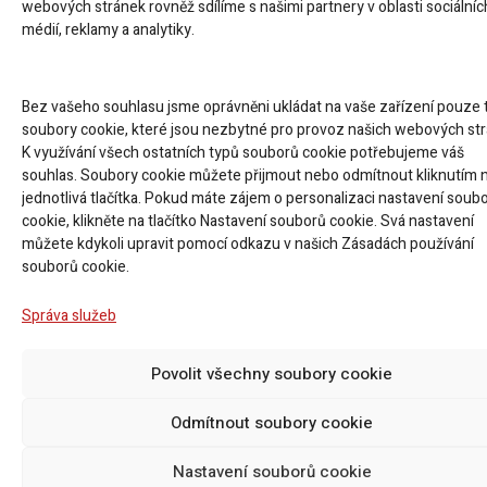
Czech
webových stránek rovněž sdílíme s našimi partnery v oblasti sociálníc
Outsourcing
Republic
médií, reklamy a analytiky.
ETL
GLOBAL
Bez vašeho souhlasu jsme oprávněni ukládat na vaše zařízení pouze 
soubory cookie, které jsou nezbytné pro provoz našich webových str
©
K využívání všech ostatních typů souborů cookie potřebujeme váš
ETL GLOBAL Czech Republic je stejně jako ETL GLOBAL
20
souhlas. Soubory cookie můžete přijmout nebo odmítnout kliknutím 
skupinou složenou z několika nezávislých, ale většinou
ET
finančně propojených společností. Všechny tyto subjekty
jednotlivá tlačítka. Pokud máte zájem o personalizaci nastavení soub
GL
jsou členy mezinárodní organizace ETL INTERNATIONAL
cookie, klikněte na tlačítko Nastavení souborů cookie. Svá nastavení
Cz
Re
se sídlem v Německu.
můžete kdykoli upravit pomocí odkazu v našich Zásadách používání
-
souborů cookie.
Vš
pr
vyh
Správa služeb
Povolit všechny soubory cookie
Odmítnout soubory cookie
Nastavení souborů cookie