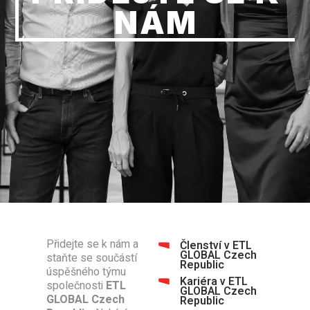
NÁM
Přidejte se k nám a
Členství v ETL
GLOBAL Czech
staňte se součástí
Republic
úspěšného týmu
Kariéra v ETL
společnosti
ETL
GLOBAL Czech
GLOBAL Czech
Republic