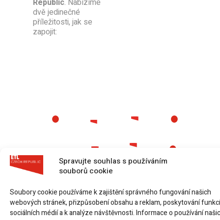
Republic
. Nabízíme
dvě jedinečné
příležitosti, jak se
zapojit:
Partneři
Daňové
Digitalizace
O nás
poradenství
Kariéra v
Transferové
Ochrana
Účetnictví
ETL
oceňování
osobních
GLOBAL
údajů
Spravujte souhlas s používáním
Czech
Republic
souborů cookie
Mzdy
Transakční
a personalistika
poradenství
Kontakt
Soubory cookie používáme k zajištění správného fungování našich
Staňte se
členem
webových stránek, přizpůsobení obsahu a reklam, poskytování funkc
Audit
Právní
ETL
služby
sociálních médií a k analýze návštěvnosti. Informace o používání naši
GLOBAL