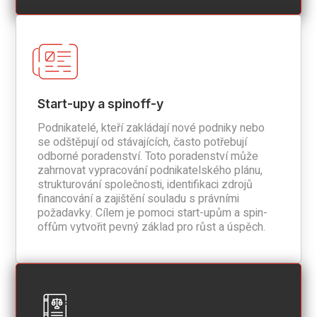
Start-upy a spinoff-y
Podnikatelé, kteří zakládají nové podniky nebo
se odštěpují od stávajících, často potřebují
odborné poradenství. Toto poradenství může
zahrnovat vypracování podnikatelského plánu,
strukturování společnosti, identifikaci zdrojů
financování a zajištění souladu s právními
požadavky. Cílem je pomoci start-upům a spin-
offům vytvořit pevný základ pro růst a úspěch.