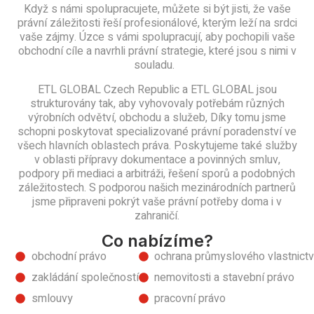
Když s námi spolupracujete, můžete si být jisti, že vaše
právní záležitosti řeší profesionálové, kterým leží na srdci
vaše zájmy. Úzce s vámi spolupracují, aby pochopili vaše
obchodní cíle a navrhli právní strategie, které jsou s nimi v
souladu.
ETL GLOBAL Czech Republic a ETL GLOBAL jsou
strukturovány tak, aby vyhovovaly potřebám různých
výrobních odvětví, obchodu a služeb,
Díky tomu jsme
schopni poskytovat specializované právní poradenství ve
všech hlavních oblastech práva. Poskytujeme také služby
v oblasti přípravy dokumentace a povinných smluv,
podpory při mediaci a arbitráži, řešení sporů a podobných
záležitostech. S podporou našich mezinárodních partnerů
jsme připraveni pokrýt vaše právní potřeby doma i v
zahraničí.
Co nabízíme?
obchodní právo
ochrana průmyslového vlastnictv
zakládání společností
nemovitosti a stavební právo
smlouvy
pracovní právo