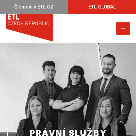
Členství v ETL CZ
ETL GLOBAL
PRÁVNÍ SLUŽBY