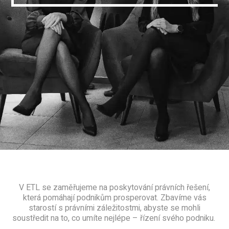
V ETL se zaměřujeme na poskytování právních řešení,
která pomáhají podnikům prosperovat. Zbavíme vás
starostí s právními záležitostmi, abyste se mohli
soustředit na to, co umíte nejlépe – řízení svého podniku.