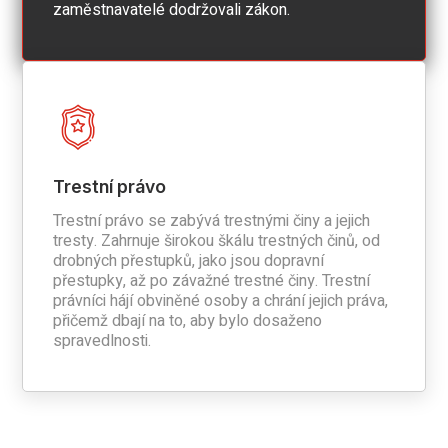
zaměstnavatelé dodržovali zákon.
Trestní právo
Trestní právo se zabývá trestnými činy a jejich
tresty. Zahrnuje širokou škálu trestných činů, od
drobných přestupků, jako jsou dopravní
přestupky, až po závažné trestné činy. Trestní
právníci hájí obviněné osoby a chrání jejich práva,
přičemž dbají na to, aby bylo dosaženo
spravedlnosti.