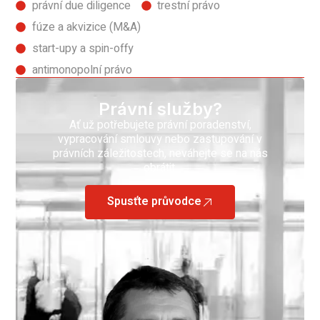
právní due diligence
trestní právo
fúze a akvizice (M&A)
start-upy a spin-offy
antimonopolní právo
Právní služby?
Ať už potřebujete právní poradenství,
vypracování smlouvy nebo zastupování v
právních záležitostech, neváhejte se na nás
obrátit.
Spusťte průvodce